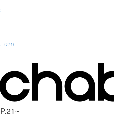
)
3:41)
21~