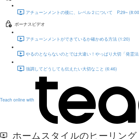
アチューンメントの後に、レベル２について P.29~ (8:00
ボーナスビデオ
アチューンメントができているか確かめる方法 (1:20)
やるのとならないのとでは大違い！やっぱり大切「発霊法」 (
強調してどうしても伝えたい大切なこと (6:46)
Teach online with
ホームスタイルのヒーリング P.